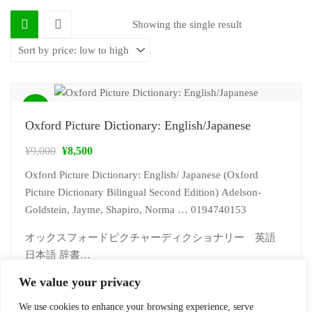
Showing the single result
Sale!
Oxford Picture Dictionary: English/Japanese
¥
9,000
¥
8,500
Oxford Picture Dictionary: English/ Japanese (Oxford
Picture Dictionary Bilingual Second Edition) Adelson-
Goldstein, Jayme, Shapiro, Norma … 0194740153
オックスフォードピクチャーディクショナリー 英語
日本語 辞書…
We value your privacy
ADD TO CART
We use cookies to enhance your browsing experience, serve